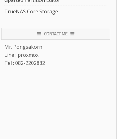
Gparted Partition Editor
TrueNAS Core Storage
CONTACT ME
Mr. Pongsakorn
Line : proxmox
Tel : 082-2202882