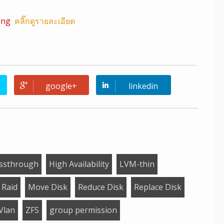
ing
คลิ๊กดูรายละเอียด
google+
linkedin
ssthrough
High Availability
LVM-thin
 Raid
Move Disk
Reduce Disk
Replace Disk
Vlan
ZFS
group permission